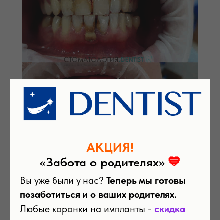
АКЦИЯ!
«Забота о родителях»
💙
Проф.чистка зубов
Вы уже были у нас?
Теперь мы готовы
позаботиться и о ваших родителях.
Любые коронки на импланты -
скидка
Правила гигиенического