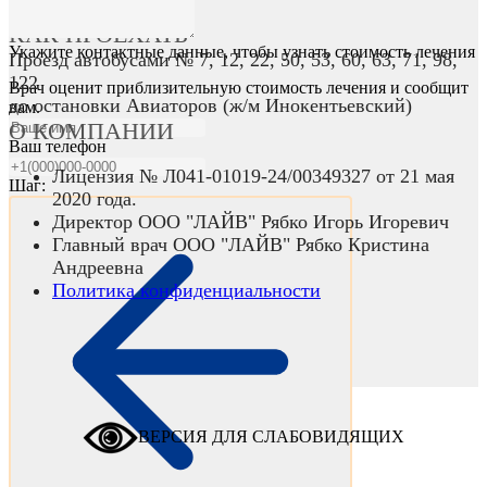
КАК ПРОЕХАТЬ
Укажите контактные данные, чтобы узнать стоимость лечения
Проезд автобусами № 7, 12, 22, 50, 53, 60, 63, 71, 98,
122
Врач оценит приблизительную стоимость лечения и сообщит
до остановки Авиаторов (ж/м Инокентьевский)
вам.
О КОМПАНИИ
Ваш телефон
Лицензия № Л041-01019-24/00349327 от 21 мая
Шаг:
2020 года.
Директор ООО "ЛАЙВ" Рябко Игорь Игоревич
Главный врач ООО "ЛАЙВ" Рябко Кристина
Андреевна
Политика конфиденциальности
ВЕРСИЯ ДЛЯ СЛАБОВИДЯЩИХ