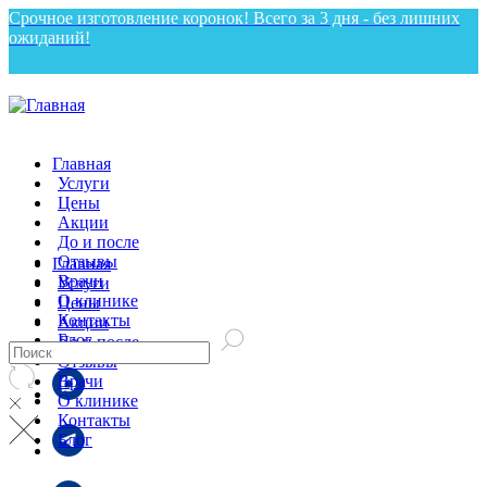
Срочное изготовление коронок! Всего за 3 дня - без лишних
ожиданий!
Главная
Услуги
Цены
Акции
До и после
Отзывы
Главная
Врачи
Услуги
О клинике
Цены
Контакты
Акции
Блог
До и после
Отзывы
Врачи
О клинике
Контакты
Блог