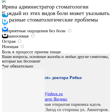
Ирина
администратор стоматологии
Каждый из этих видов боли может указывать
на разные стоматологические проблемы
Неприятные ощущения без боли
Невыносимая
Острая
Ноющая
Боль в процессе приема пищи
Ваши вопросы, основные жалобы и любые другие симптомы,
которые вас беспокоят
*не обязательно
Стоматология «Dentist» доктора Рябко
КОНТАКТЫ
E-mail:
dentist24@inbox.ru
Посмотреть на
карте Яндекс
Имеется бесплатная открытая парковка вдоль
здания клиники. Заезд со стороны ул. Авиаторов.