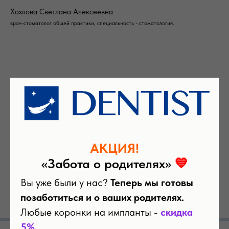
Хохлова Светлана Алексеевна
врач-стоматолог общей практики, специальность - стоматология.
Записаться на прием
АКЦИЯ!
«Забота о родителях»
💙
Вы уже были у нас?
Теперь мы готовы
Пройдите небольшой тест, чтобы узнать стоимость
позаботиться и о ваших родителях.
лечения
Любые коронки на импланты -
скидка
5%