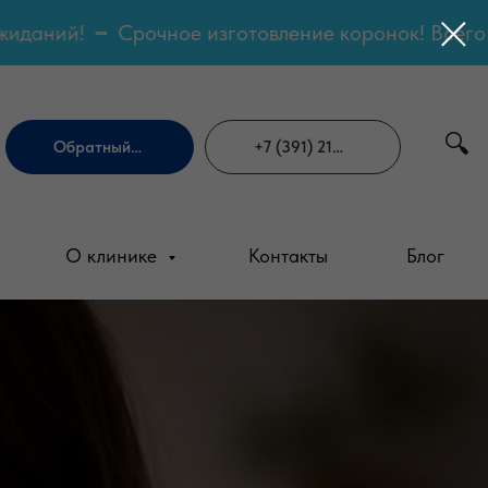
иданий!
Срочное изготовление коронок! Всего за
🔍
Обратный звонок
+7 (391) 216-78-38
О клинике
Контакты
Блог