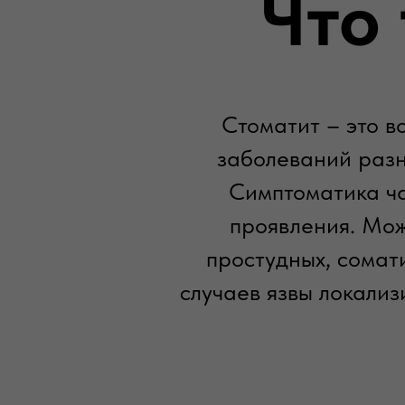
Что
Стоматит – это в
заболеваний разн
Симптоматика ча
проявления. Мож
простудных, сомат
случаев язвы локализ