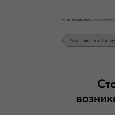
когда прорезаются молочные з
Чем Полоскать Рот пр
Ст
возник