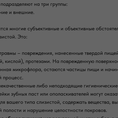
подразделяют на три группы:
ние и внешние.
тся многие субъективные и объективные обстояте
зистой. Это:
травмы – повреждения, нанесенные твердой пищей
й, кислой), протезами. На поврежденную поверхно
енная микрофлора, остаются частицы пищи и начи
й процесс.
некачественные либо неподходящие гигиенические
йки зубных паст или ополаскивателей могут оказа
ля вашего типа слизистой, содержать вещества, 
 полости и нарушение целостности покровов.