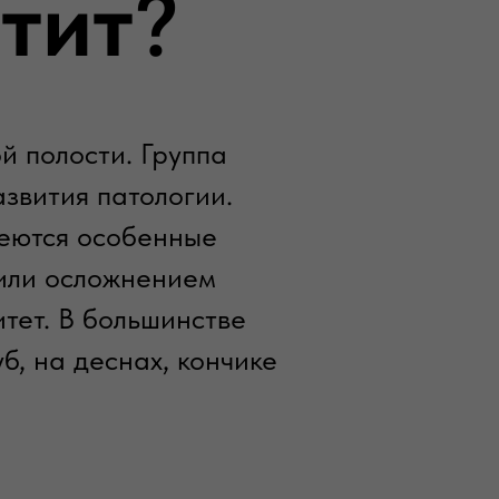
тит
?
й полости. Группа
звития патологии.
меются особенные
 или осложнением
тет. В большинстве
б, на деснах, кончике