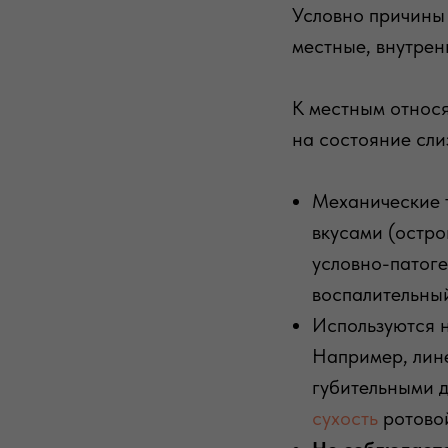
Условно причины 
местные, внутрен
К местным относя
на состояние сли
Механические 
вкусами (остро
условно-патог
воспалительны
Используются 
Например, лине
губительными д
сухость
ротовой