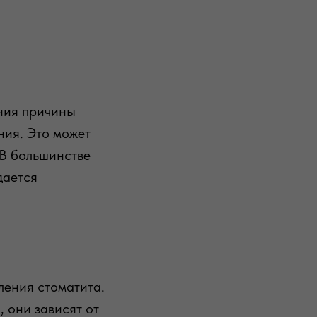
ения причины
ния. Это может
 В большинстве
дается
ления стоматита.
 они зависят от