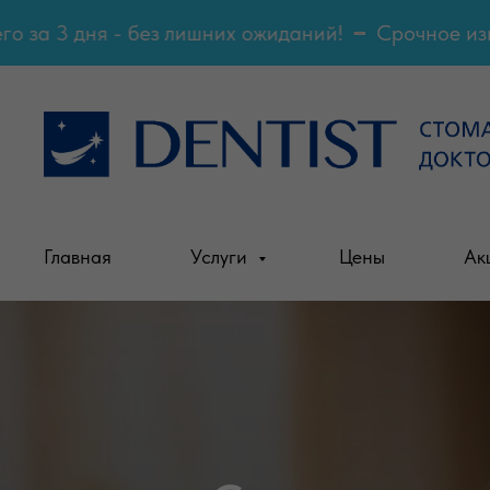
 за 3 дня - без лишних ожиданий!
Срочное изгот
Главная
Услуги
Цены
Ак