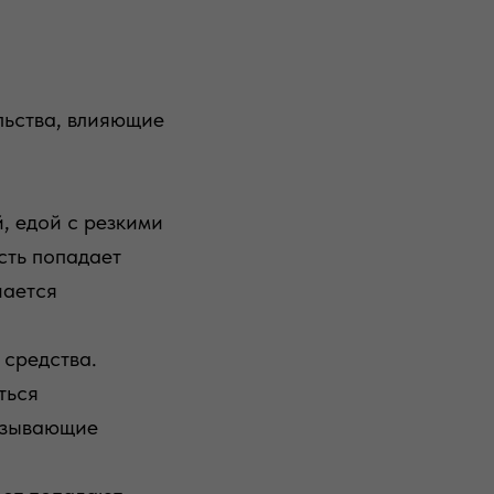
льства, влияющие
, едой с резкими
сть попадает
нается
 средства.
ться
вызывающие