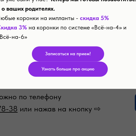
 о ваших родителях.
юбые коронки на импланты -
скидка 5%
рессирует, то афты становятся глубокими язвами, 
Скидка 3%
на коронки по системе «Всё-на-4» и
лы. Если не отреагировать, не обратиться за пом
Всё-на-6»
 признаков, то пациенту грозит хронический стома
рецидивами в будущем.
Записаться на прием!
Узнать больше про акцию
ожно по телефону
78-38
или нажав на кнопку ⇨