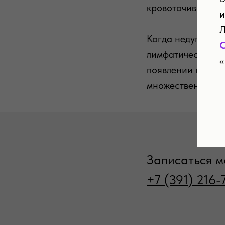
кровоточивость.
и
Л
Когда недуг прог
лимфатические уз
«
появлении первых
множественными 
Записаться м
+7 (391) 216-