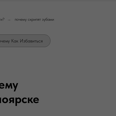
ти?
почему скрипят зубами
→
очему Как Избавиться
ему
ноярске