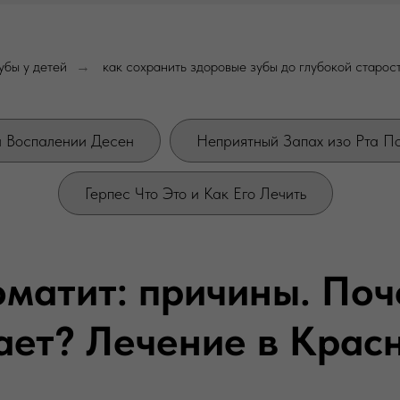
убы у детей
как сохранить здоровые зубы до глубокой старос
→
и Воспалении Десен
Неприятный Запах изо Рта П
Герпес Что Это и Как Его Лечить
оматит: причины. Поч
ает? Лечение в Крас